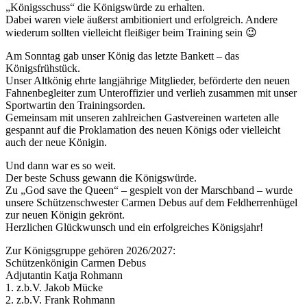
„Königsschuss“ die Königswürde zu erhalten.
Dabei waren viele äußerst ambitioniert und erfolgreich. Andere
wiederum sollten vielleicht fleißiger beim Training sein 😉
Am Sonntag gab unser König das letzte Bankett – das
Königsfrühstück.
Unser Altkönig ehrte langjährige Mitglieder, beförderte den neuen
Fahnenbegleiter zum Unteroffizier und verlieh zusammen mit unser
Sportwartin den Trainingsorden.
Gemeinsam mit unseren zahlreichen Gastvereinen warteten alle
gespannt auf die Proklamation des neuen Königs oder vielleicht
auch der neue Königin.
Und dann war es so weit.
Der beste Schuss gewann die Königswürde.
Zu „God save the Queen“ – gespielt von der Marschband – wurde
unsere Schützenschwester Carmen Debus auf dem Feldherrenhügel
zur neuen Königin gekrönt.
Herzlichen Glückwunsch und ein erfolgreiches Königsjahr!
Zur Königsgruppe gehören 2026/2027:
Schützenkönigin Carmen Debus
Adjutantin Katja Rohmann
1. z.b.V. Jakob Mücke
2. z.b.V. Frank Rohmann