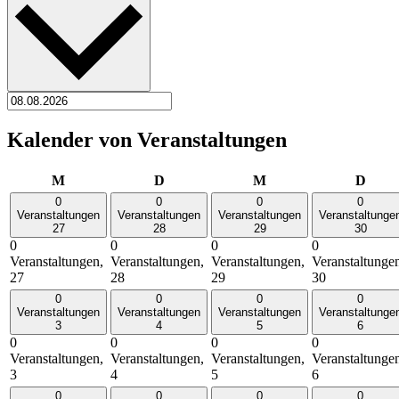
Kalender von Veranstaltungen
Montag
Dienstag
Mittwoch
Donn
M
D
M
D
0
0
0
0
Veranstaltungen
Veranstaltungen
Veranstaltungen
Veranstaltunge
27
28
29
30
0
0
0
0
Veranstaltungen,
Veranstaltungen,
Veranstaltungen,
Veranstaltunge
27
28
29
30
0
0
0
0
Veranstaltungen
Veranstaltungen
Veranstaltungen
Veranstaltunge
3
4
5
6
0
0
0
0
Veranstaltungen,
Veranstaltungen,
Veranstaltungen,
Veranstaltunge
3
4
5
6
0
0
0
0